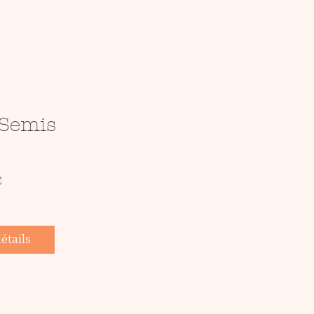
 Semis
Prix
€
détails