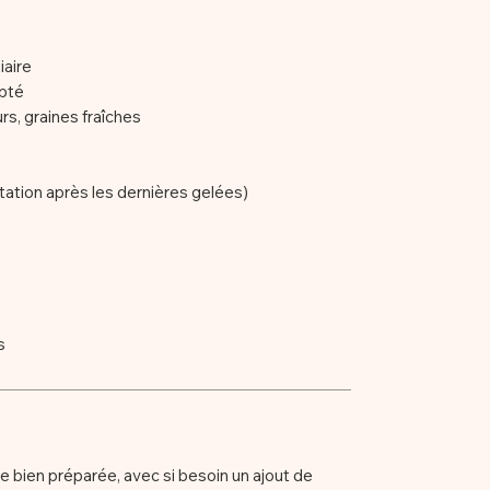
iaire
apté
urs, graines fraîches
tation après les dernières gelées)
s
 bien préparée, avec si besoin un ajout de