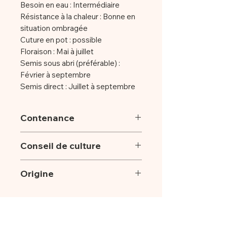
Besoin en eau : Intermédiaire
Résistance à la chaleur : Bonne en
situation ombragée
Cuture en pot : possible
Floraison : Mai à juillet
Semis sous abri (préférable) :
Février à septembre
Semis direct : Juillet à septembre
Contenance
Graines par sachet : +/-
Conseil de culture
250 graines
Semer en surface sur du terreau fin,
Origine
éventuellement mélangé avec du
sable, et garder humide jusqu’à la
Graines cultivées en Sud-Ardèche.
levée. Garder sous abri. La
germination se fait en 5 à 30 mois.
Mettre en place au printemps en